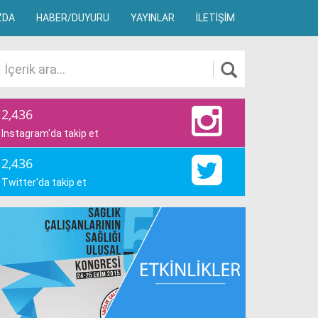
ZDA
HABER/DUYURU
YAYINLAR
İLETİŞİM
2,436
Instagram'da takip et
2,436
Twitter'da takip et