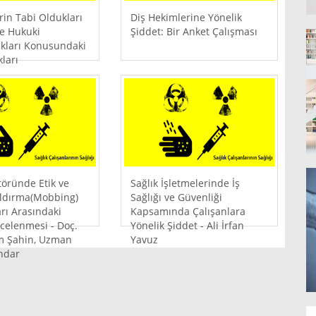
rin Tabi Oldukları
Diş Hekimlerine Yönelik
e Hukuki
Şiddet: Bir Anket Çalışması
kları Konusundaki
kları
töründe Etik ve
Sağlık İşletmelerinde İş
Yıldırma(Mobbing)
Sağlığı ve Güvenliği
rı Arasındaki
Kapsamında Çalışanlara
İncelenmesi - Doç.
Yönelik Şiddet - Ali İrfan
m Şahin, Uzman
Yavuz
ndar