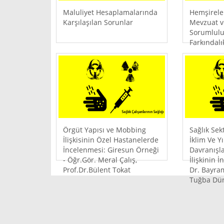
Maluliyet Hesaplamalarında
Hemşirele
Karşılaşılan Sorunlar
Mevzuat v
Sorumlulu
Farkındalı
Örgüt Yapısı ve Mobbing
Sağlık Sek
İlişkisinin Özel Hastanelerde
İklim Ve 
İncelenmesi: Giresun Örneği
Davranışla
- Öğr.Gör. Meral Çalış,
İlişkinin 
Prof.Dr.Bülent Tokat
Dr. Bayra
Tuğba Dü