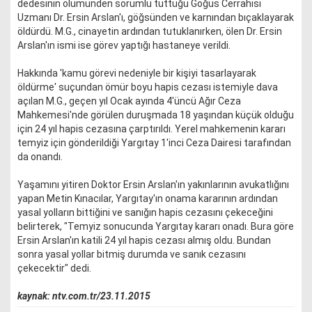
dedesinin ölümünden sorumlu tuttuğu Göğüs Cerrahisi
Uzmanı Dr. Ersin Arslan'ı, göğsünden ve karnından bıçaklayarak
öldürdü. M.G., cinayetin ardından tutuklanırken, ölen Dr. Ersin
Arslan'ın ismi ise görev yaptığı hastaneye verildi.
Hakkında 'kamu görevi nedeniyle bir kişiyi tasarlayarak
öldürme' suçundan ömür boyu hapis cezası istemiyle dava
açılan M.G., geçen yıl Ocak ayında 4'üncü Ağır Ceza
Mahkemesi'nde görülen duruşmada 18 yaşından küçük olduğu
için 24 yıl hapis cezasına çarptırıldı. Yerel mahkemenin kararı
temyiz için gönderildiği Yargıtay 1'inci Ceza Dairesi tarafından
da onandı.
Yaşamını yitiren Doktor Ersin Arslan'ın yakınlarının avukatlığını
yapan Metin Kınacılar, Yargıtay'ın onama kararının ardından
yasal yolların bittiğini ve sanığın hapis cezasını çekeceğini
belirterek, "Temyiz sonucunda Yargıtay kararı onadı. Bura göre
Ersin Arslan'ın katili 24 yıl hapis cezası almış oldu. Bundan
sonra yasal yollar bitmiş durumda ve sanık cezasını
çekecektir" dedi.
kaynak: ntv.com.tr/23.11.2015