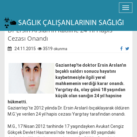
Dr Ersin Arslan'ın Katiline 24 Yıl Hapis
Cezası Onandı
24.11.2015
3519
okunma
Gaziantep'te doktor Ersin Arslan'ın
bıçaklı saldırı sonucu hayatını
kaybetmesiyle ilgili yerel
mahkemenin verdiği karar onandı.
Yargıtay da, olay günü 18 yaşından
küçük olan sanığın 24 yıl hapsine
hükmetti.
Gaziantep'te 2012 yılında Dr. Ersin Arslan'ı bıçaklayarak öldüren
M.G.'ye verilen 24 yıl hapis cezası Yargıtay tarafından onandı.
M.G., 17 Nisan 2012 tarihinde 17 yaşındayken Avukat Cengiz
Gökçek Devlet Hastanesi'nde tedavi gören 80 yaşındaki