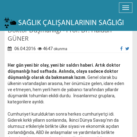
Doktor Düşmanlığı - Prof. Dr. Haldun
GÜNER
06.04.2016
4647
okunma
Her gün yeni bir olay, yeni bir saldırı haberi. Artık doktor
düşmanlığı had safhada. Aslında, olaya sadece doktor
düşmanlığı olarak da bakmamak lazım.
Genel olarak bu
ülkenin vatandaşları arasına, her önümüze gelen, idare eden
ve etmeyen, hem yerli hem de yabancı tarafından yıllardır
düşmanlık tohumları ekildi durdu. İnsanlarımız gruplara,
kategorilere ayrıldı.
Cumhuriyet kurulduktan sonra herkes cumhuriyetçi idi.
Giderek kırklı yılların sonlarında, İkinci Dünya Savaşı’nın da
olumsuz etkileriyle birlikte ülke siyasi ve ekonomik açıdan
zorlandığında, ABD ile anlaşmalar ve yardımlarla birlikte