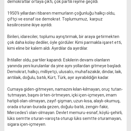
demokratlar ortaya çıktı, çok partili rejime geçildi.
1950’li yıllardan itibaren memurların çoğunluğu halkçı oldu,
çiftçi ve esnaf ise demokrat. Toplumumuz, karpuz
kesilircesine ikiye ayrıldı.
Birileri, idareciler, toplumu ayrıştırmak, bir araya getirmekten
çok daha kolay dediler, öyle gördüler. Kimi parmakla işaret etti,
kimi eline bir kalem aldı. Ayırdılar da ayırdılar.
İhtilaller oldu, partiler kapandı. Eskilerin devamı olanların
yanında yeni kurulanlar da yine aynı yollardan gitmeye başladı.
Demokrat, halkçı, milliyetçi, ulusalcı, muhafazakâr, dindar, laik,
antilaik, doğulu, batılı, Kürt, Türk, ayır ayırabildiğin kadar.
Cumaya giden-gitmeyen, namazını kılan-kılmayan, oruç tutan-
tutmayan, başını örten-örtmeyen, içki içen-içmeyen, imam
hatipli olan-olmayan, zayıf-şişman, uzun-kısa, alaylı-okumuş,
orada oturan-burada gezen, doğulu-batılı, zengin-fakir,
Mercedes’i olan-olmayan. Devlet memuru-esnaf, köylü-şehirli,
lüks semtte oturan-varoşta oturup lüks semtte oturamayan,
sigara içen-içmeyen.