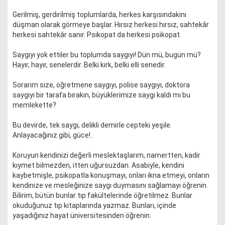
Gerilmiş, gerdirilmiş toplumlarda, herkes karşısındakini
düşman olarak görmeye başlar. Hırsız herkesi hırsız, sahtekâr
herkesi sahtekâr sanır. Psikopat da herkesi psikopat.
Saygıyı yok ettiler bu toplumda saygıyı! Dün mü, bugün mü?
Hayır, hayır, senelerdir. Belki kırk, belki elli senedir.
Sorarım size, öğretmene saygıyı, polise saygıyı, doktora
saygıyı bir tarafa bırakın, büyüklerimize saygı kaldı mı bu
memlekette?
Bu devirde, tek saygı, delikli demirle cepteki yeşile.
Anlayacağınız gibi, güce!..
Koruyun kendinizi değerli meslektaşlarım, namertten, kadir
kıymet bilmezden, itten uğursuzdan. Asabiyle, kendini
kaybetmişle, psikopatla konuşmayı, onları ikna etmeyi, onların
kendinize ve mesleğinize saygı duymasını sağlamayı öğrenin.
Bilirim, bütün bunlar tıp fakültelerinde öğretilmez. Bunlar
okuduğunuz tıp kitaplarında yazmaz. Bunları, içinde
yaşadığınız hayat üniversitesinden öğrenin.