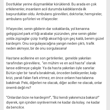
Dostluklar yerine düşmanlıklar körüklendi. Bu arada en çok
etkilenenler, insanların acil durumda kaldıklarında ilk
başvurdukları oldu. Ambulans görevlileri, doktorlar, hemşireler,
ambulans şoförleri ve itfaiyeciler.
İtfaiyeciler, senin gibilerin dar sokaklarda, yol kenarına
gelişigüzel park ettiği arabalar yüzünden, yine senin gibiler
yolda zigzaglar çizip trafiği aksattığı için geç kaldı, benim güzel
kardeşim. Onu sorgulayacağına yangın neden çıktı, trafik
neden akmıyor, bir de onu sorgulasana!
Hastane acillerine en son getirilenler, genelde yakınları
tarafından görevlilere, “en mühim ve en acil hasta” olarak
lanse edilmeye çalışılır. Ya da hasta yakınları öyle sanırlar.
Bütün işler bir tarafa bırakılmalı, önceden bekleyenler, kalp
krizi, yaralı falan fark etmez, en önce onların hastalarına
bakılmalı. Peki, diğerleri ne olacak, diğer aciller ne olacak, onlar
önemli değil mi?
“Onlardan bize ne kardeşim!”, “Biz kendi yakınımıza bakarız!”
diyerek, işin içinden sıyrılıvermek ne kadar da kolay, ne kadar
da bencilce.