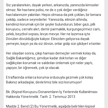
Siz yaralanırken, dayak yerken, arkanızda, yanınızda kimseler
olmaz. Ne hastane polisi, ne de o çok değer verdiğiniz
hastalarınızın yakınları. Hepsi olmasa da pek çokları, bir kenara
çekilip, sadece seyrederler. Yanınızda, elinizin altında,
kendinizi korumak için bir şeyler bulundurun; biber gazı, pilli
koruyucu, cerrahi alet, demir parmaklık, kurşungeçirmez cam,
yelek, beyzbol sopası, levye mevye. Her ne lazımsa işte.
Dövülen dövüldüğüyle kalıyor. Elinizden geliyorsa dayak
yemeyin, kaçın ya da siz dövün, onlar gidip sizi şikâyet etsinler.
Her olaydan sonra, çıkıp hamasi demeçler vermek kolay da,
Sağlık Bakanlığımız, şimdiye kadar doktorları ve diğer
sağlıkçıları korumak ve saldırıları önlemek için neler yaptı,
yapıyor, bir öğrensek, çok iyi olacak.
Etraflarında onlarca koruma ordusuyla gezmek çok kolay.
Bakınız arkadaşlar, devletimiz bile sizi korumuyor!
Bk: (Kişisel Koruyucu Donanımların İş Yerlerinde Kullanılması
Hakkında Yönetmelik. Tarih: 2. Temmuz 2013
Madde 2. Bend (2) Bu Yönetmelik, aşağıda belirtilen kişisel