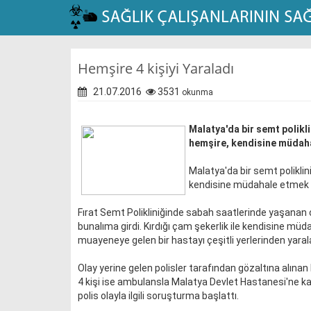
Hemşire 4 kişiyi Yaraladı
21.07.2016
3531
okunma
Malatya'da bir semt polikl
hemşire, kendisine müdahal
Malatya'da bir semt poliklin
kendisine müdahale etmek is
Fırat Semt Polikliniğinde sabah saatlerinde yaşanan o
bunalıma girdi. Kırdığı çam şekerlik ile kendisine müd
muayeneye gelen bir hastayı çeşitli yerlerinden yarala
Olay yerine gelen polisler tarafından gözaltına alına
4 kişi ise ambulansla Malatya Devlet Hastanesi'ne kaldı
polis olayla ilgili soruşturma başlattı.