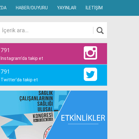
ZDA
HABER/DUYURU
YAYINLAR
İLETİŞİM
791
Instagram'da takip et
791
Twitter'da takip et