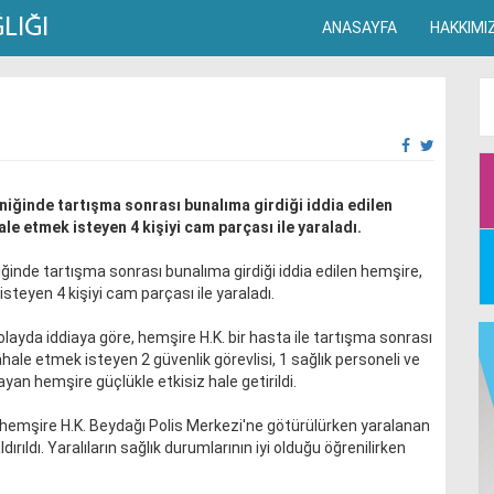
ANASAYFA
HAKKIMI
iniğinde tartışma sonrası bunalıma girdiği iddia edilen
e etmek isteyen 4 kişiyi cam parçası ile yaraladı.
iğinde tartışma sonrası bunalıma girdiği iddia edilen hemşire,
teyen 4 kişiyi cam parçası ile yaraladı.
layda iddiaya göre, hemşire H.K. bir hasta ile tartışma sonrası
ahale etmek isteyen 2 güvenlik görevlisi, 1 sağlık personeli ve
yan hemşire güçlükle etkisiz hale getirildi.
n hemşire H.K. Beydağı Polis Merkezi'ne götürülürken yaralanan
rıldı. Yaralıların sağlık durumlarının iyi olduğu öğrenilirken