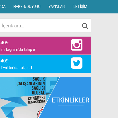
ZDA
HABER/DUYURU
YAYINLAR
İLETİŞİM
409
Instagram'da takip et
409
Twitter'da takip et