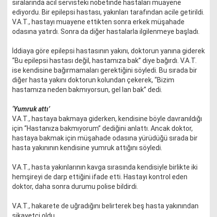
sıralarında acil servisteki nöbetinde hastaları muayene
ediyordu. Bir epilepsi hastası, yakınları tarafından acile getirildi.
V.A.T., hastayı muayene ettikten sonra erkek müşahade
odasına yatırdı. Sonra da diğer hastalarla ilgilenmeye başladı.
İddiaya göre epilepsi hastasının yakını, doktorun yanına giderek
“Bu epilepsi hastası değil, hastamıza bak” diye bağırdı. V.A.T.
ise kendisine bağırmamaları gerektiğini söyledi. Bu sırada bir
diğer hasta yakını doktorun kolundan çekerek, “Bizim
hastamıza neden bakmıyorsun, gel lan bak” dedi.
‘Yumruk attı’
V.A.T., hastaya bakmaya giderken, kendisine böyle davranıldığı
için “Hastanıza bakmıyorum” dediğini anlattı. Ancak doktor,
hastaya bakmak için müşahade odasına yürüdüğü sırada bir
hasta yakınının kendisine yumruk attığını söyledi.
V.A.T., hasta yakınlarının kavga sırasında kendisiyle birlikte iki
hemşireyi de darp ettiğini ifade etti. Hastayı kontrol eden
doktor, daha sonra durumu polise bildirdi.
V.A.T., hakarete de uğradığını belirterek beş hasta yakınından
şikayetçi oldu.