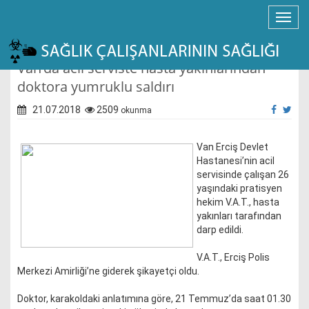
Van’da acil serviste hasta yakınlarından
doktora yumruklu saldırı
21.07.2018
2509
okunma
Van Erciş Devlet
Hastanesi’nin acil
servisinde çalışan 26
yaşındaki pratisyen
hekim V.A.T., hasta
yakınları tarafından
darp edildi.
V.A.T., Erciş Polis
Merkezi Amirliği’ne giderek şikayetçi oldu.
Doktor, karakoldaki anlatımına göre, 21 Temmuz’da saat 01.30