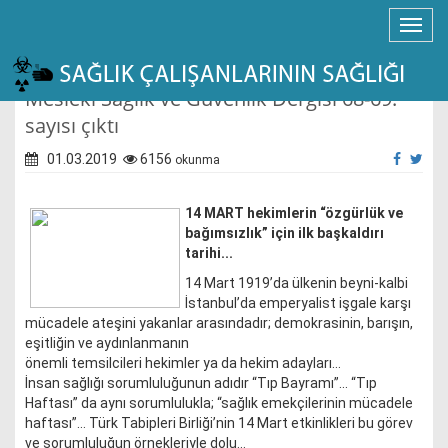
Mesleki Sağlık ve Güvenlik Dergisi 68-69.
sayısı çıktı
01.03.2019
6156
okunma
14 MART hekimlerin “özgürlük ve
bağımsızlık” için ilk başkaldırı
tarihi...
14 Mart 1919’da ülkenin beyni-kalbi
İstanbul’da emperyalist işgale karşı
mücadele ateşini yakanlar arasındadır; demokrasinin, barışın,
eşitliğin ve aydınlanmanın
önemli temsilcileri hekimler ya da hekim adayları…
İnsan sağlığı sorumluluğunun adıdır “Tıp Bayramı”... “Tıp
Haftası” da aynı sorumlulukla; “sağlık emekçilerinin mücadele
haftası”… Türk Tabipleri Birliği’nin 14 Mart etkinlikleri bu görev
ve sorumluluğun örnekleriyle dolu…