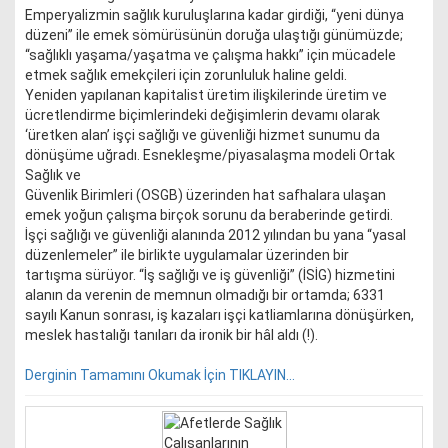
Emperyalizmin sağlık kuruluşlarına kadar girdiği, “yeni dünya
düzeni” ile emek sömürüsünün doruğa ulaştığı günümüzde;
“sağlıklı yaşama/yaşatma ve çalışma hakkı” için mücadele
etmek sağlık emekçileri için zorunluluk haline geldi.
Yeniden yapılanan kapitalist üretim ilişkilerinde üretim ve
ücretlendirme biçimlerindeki değişimlerin devamı olarak
‘üretken alan’ işçi sağlığı ve güvenliği hizmet sunumu da
dönüşüme uğradı. Esnekleşme/piyasalaşma modeli Ortak
Sağlık ve
Güvenlik Birimleri (OSGB) üzerinden hat safhalara ulaşan
emek yoğun çalışma birçok sorunu da beraberinde getirdi.
İşçi sağlığı ve güvenliği alanında 2012 yılından bu yana “yasal
düzenlemeler” ile birlikte uygulamalar üzerinden bir
tartışma sürüyor. “İş sağlığı ve iş güvenliği” (İSİG) hizmetini
alanın da verenin de memnun olmadığı bir ortamda; 6331
sayılı Kanun sonrası, iş kazaları işçi katliamlarına dönüşürken,
meslek hastalığı tanıları da ironik bir hâl aldı (!).
Derginin Tamamını Okumak İçin TIKLAYIN...