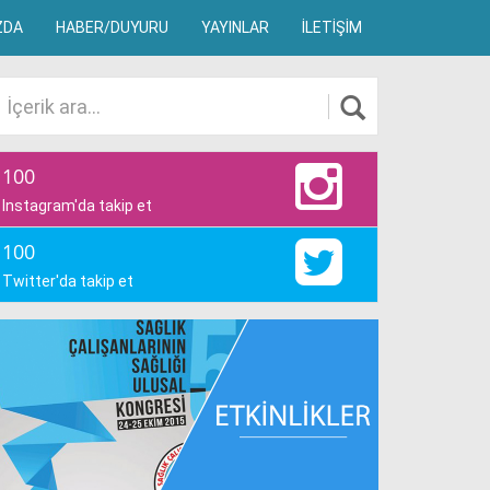
ZDA
HABER/DUYURU
YAYINLAR
İLETİŞİM
100
Instagram'da takip et
100
Twitter'da takip et