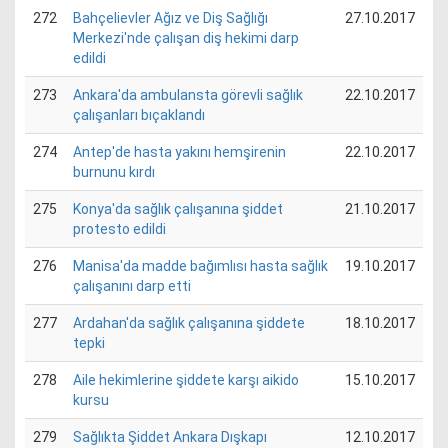
272
Bahçelievler Ağız ve Diş Sağlığı
27.10.2017
Merkezi'nde çalışan diş hekimi darp
edildi
273
Ankara'da ambulansta görevli sağlık
22.10.2017
çalışanları bıçaklandı
274
Antep'de hasta yakını hemşirenin
22.10.2017
burnunu kırdı
275
Konya'da sağlık çalışanına şiddet
21.10.2017
protesto edildi
276
Manisa'da madde bağımlısı hasta sağlık
19.10.2017
çalışanını darp etti
277
Ardahan'da sağlık çalışanına şiddete
18.10.2017
tepki
278
Aile hekimlerine şiddete karşı aikido
15.10.2017
kursu
279
Sağlıkta Şiddet Ankara Dışkapı
12.10.2017