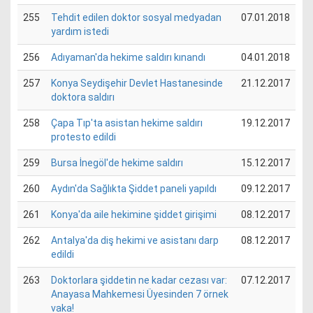
255
Tehdit edilen doktor sosyal medyadan
07.01.2018
yardım istedi
256
Adıyaman'da hekime saldırı kınandı
04.01.2018
257
Konya Seydişehir Devlet Hastanesinde
21.12.2017
doktora saldırı
258
Çapa Tıp'ta asistan hekime saldırı
19.12.2017
protesto edildi
259
Bursa İnegöl'de hekime saldırı
15.12.2017
260
Aydın'da Sağlıkta Şiddet paneli yapıldı
09.12.2017
261
Konya'da aile hekimine şiddet girişimi
08.12.2017
262
Antalya'da diş hekimi ve asistanı darp
08.12.2017
edildi
263
Doktorlara şiddetin ne kadar cezası var:
07.12.2017
Anayasa Mahkemesi Üyesinden 7 örnek
vaka!