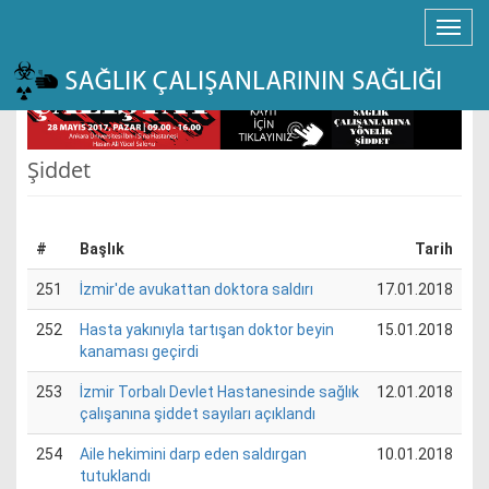
Şiddet
#
Başlık
Tarih
251
İzmir'de avukattan doktora saldırı
17.01.2018
252
Hasta yakınıyla tartışan doktor beyin
15.01.2018
kanaması geçirdi
253
İzmir Torbalı Devlet Hastanesinde sağlık
12.01.2018
çalışanına şiddet sayıları açıklandı
254
Aile hekimini darp eden saldırgan
10.01.2018
tutuklandı