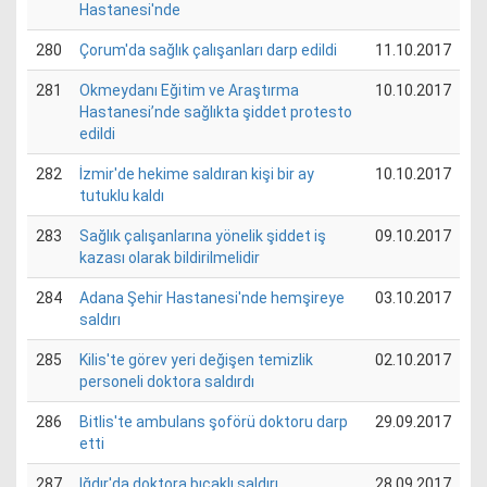
Hastanesi'nde
280
Çorum'da sağlık çalışanları darp edildi
11.10.2017
281
Okmeydanı Eğitim ve Araştırma
10.10.2017
Hastanesi’nde sağlıkta şiddet protesto
edildi
282
İzmir'de hekime saldıran kişi bir ay
10.10.2017
tutuklu kaldı
283
Sağlık çalışanlarına yönelik şiddet iş
09.10.2017
kazası olarak bildirilmelidir
284
Adana Şehir Hastanesi'nde hemşireye
03.10.2017
saldırı
285
Kilis'te görev yeri değişen temizlik
02.10.2017
personeli doktora saldırdı
286
Bitlis'te ambulans şoförü doktoru darp
29.09.2017
etti
287
Iğdır'da doktora bıçaklı saldırı
28.09.2017