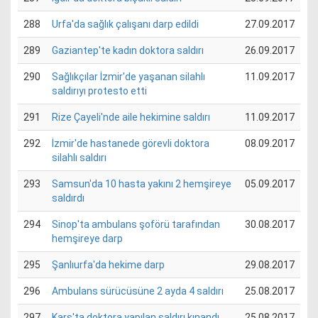
288
Urfa'da sağlık çalışanı darp edildi
27.09.2017
289
Gaziantep'te kadın doktora saldırı
26.09.2017
290
Sağlıkçılar İzmir'de yaşanan silahlı
11.09.2017
saldırıyı protesto etti
291
Rize Çayeli'nde aile hekimine saldırı
11.09.2017
292
İzmir'de hastanede görevli doktora
08.09.2017
silahlı saldırı
293
Samsun'da 10 hasta yakını 2 hemşireye
05.09.2017
saldırdı
294
Sinop'ta ambulans şoförü tarafından
30.08.2017
hemşireye darp
295
Şanlıurfa'da hekime darp
29.08.2017
296
Ambulans sürücüsüne 2 ayda 4 saldırı
25.08.2017
297
Kars'ta doktora yapılan saldırı kınandı
25.08.2017