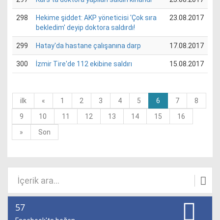
298
Hekime şiddet: AKP yöneticisi 'Çok sıra
23.08.2017
bekledim' deyip doktora saldırdı!
299
Hatay'da hastane çalışanına darp
17.08.2017
300
İzmir Tire'de 112 ekibine saldırı
15.08.2017
(current)
ilk
«
1
2
3
4
5
6
7
8
9
10
11
12
13
14
15
16
»
Son
57