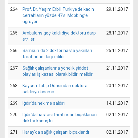
264
Prof. Dr. Yeşim Erbil: Türkiye’de kadın
29.11.2017
cerrahların yüzde 47’si Mobbing’e
uğruyor
265
Ambulans geç kaldı diye doktoru darp
28.11.2017
ettiler
266
Samsun´da 2 doktor hasta yakınları
25.11.2017
tarafından darp edildi
267
Sağlık çalışanlarına yönelik şiddet
21.11.2017
olayları iş kazası olarak bildirilmelidir
268
Kayseri Tabip Odasından doktora
20.11.2017
saldırıya kınama
269
Iğdır’da hekime saldırı
14.11.2017
270
Iğdır'da hastası tarafından bıçaklanan
02.11.2017
doktor konuştu
271
Hatay'da sağlık çalışanı bıçaklandı
02.11.2017