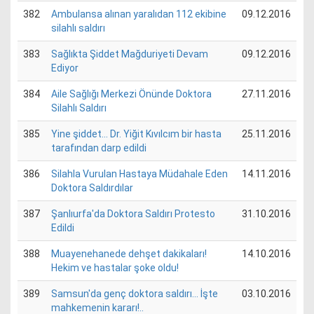
382
Ambulansa alınan yaralıdan 112 ekibine
09.12.2016
silahlı saldırı
383
Sağlıkta Şiddet Mağduriyeti Devam
09.12.2016
Ediyor
384
Aile Sağlığı Merkezi Önünde Doktora
27.11.2016
Silahlı Saldırı
385
Yine şiddet… Dr. Yiğit Kıvılcım bir hasta
25.11.2016
tarafından darp edildi
386
Silahla Vurulan Hastaya Müdahale Eden
14.11.2016
Doktora Saldırdılar
387
Şanlıurfa'da Doktora Saldırı Protesto
31.10.2016
Edildi
388
Muayenehanede dehşet dakikaları!
14.10.2016
Hekim ve hastalar şoke oldu!
389
Samsun'da genç doktora saldırı... İşte
03.10.2016
mahkemenin kararı!..