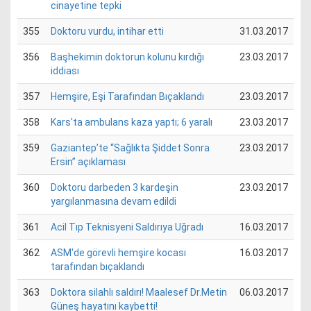
cinayetine tepki
355
Doktoru vurdu, intihar etti
31.03.2017
356
Başhekimin doktorun kolunu kırdığı
23.03.2017
iddiası
357
Hemşire, Eşi Tarafından Bıçaklandı
23.03.2017
358
Kars'ta ambulans kaza yaptı; 6 yaralı
23.03.2017
359
Gaziantep’te “Sağlıkta Şiddet Sonra
23.03.2017
Ersin” açıklaması
360
Doktoru darbeden 3 kardeşin
23.03.2017
yargılanmasına devam edildi
361
Acil Tıp Teknisyeni Saldırıya Uğradı
16.03.2017
362
ASM'de görevli hemşire kocası
16.03.2017
tarafından bıçaklandı
363
Doktora silahlı saldırı! Maalesef Dr.Metin
06.03.2017
Güneş hayatını kaybetti!