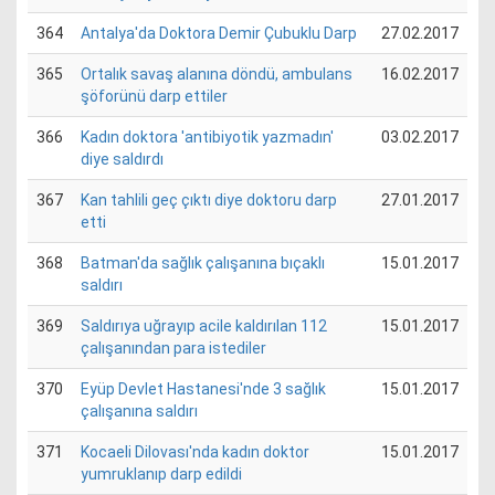
364
Antalya'da Doktora Demir Çubuklu Darp
27.02.2017
365
Ortalık savaş alanına döndü, ambulans
16.02.2017
şöforünü darp ettiler
366
Kadın doktora 'antibiyotik yazmadın'
03.02.2017
diye saldırdı
367
Kan tahlili geç çıktı diye doktoru darp
27.01.2017
etti
368
Batman'da sağlık çalışanına bıçaklı
15.01.2017
saldırı
369
Saldırıya uğrayıp acile kaldırılan 112
15.01.2017
çalışanından para istediler
370
Eyüp Devlet Hastanesi'nde 3 sağlık
15.01.2017
çalışanına saldırı
371
Kocaeli Dilovası'nda kadın doktor
15.01.2017
yumruklanıp darp edildi