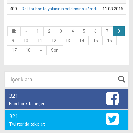
400
Doktor hasta yakınının saldırısına uğradı
11.08.2016
(curre
ilk
«
1
2
3
4
5
6
7
8
9
10
11
12
13
14
15
16
17
18
»
Son
321
Facebook'ta beğen
321
Twitter'da takip et