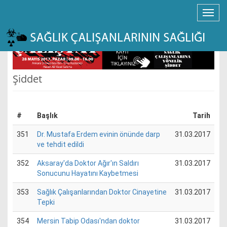
Şiddet
#
Başlık
Tarih
351
Dr. Mustafa Erdem evinin önünde darp
31.03.2017
ve tehdit edildi
352
Aksaray'da Doktor Ağır'ın Saldırı
31.03.2017
Sonucunu Hayatını Kaybetmesi
353
Sağlık Çalışanlarından Doktor Cinayetine
31.03.2017
Tepki
354
Mersin Tabip Odası'ndan doktor
31.03.2017